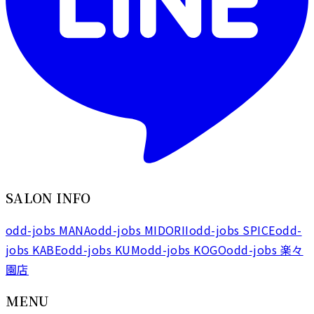
SALON INFO
odd-jobs MANA
odd-jobs MIDORII
odd-jobs SPICE
odd-
jobs KABE
odd-jobs KUM
odd-jobs KOGO
odd-jobs 楽々
園店
MENU