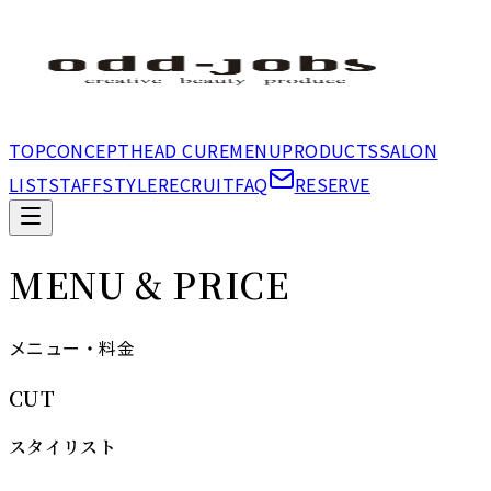
TOP
CONCEPT
HEAD CURE
MENU
PRODUCTS
SALON
LIST
STAFF
STYLE
RECRUIT
FAQ
RESERVE
MENU & PRICE
メニュー・料金
CUT
スタイリスト