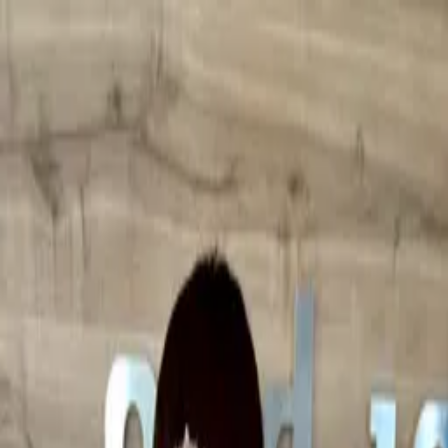
TOP
CONCEPT
HEAD CURE
MENU
PRODUCTS
SALON
LIST
STAFF
STYLE
RECRUIT
FAQ
RESERVE
STYLE GALLERY
ヘアカタログ
すべて
SHORT
BOB
LONG
MEN
COLOR
SET
まずは無料相談から始めませんか？